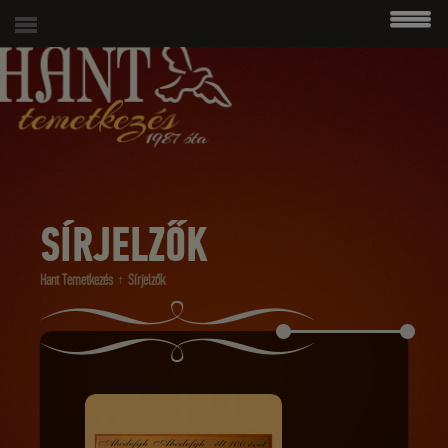
modal-check
06 (1) 215 4938
SÍRJELZŐK
Hant Temetkezés
Sírjelzők