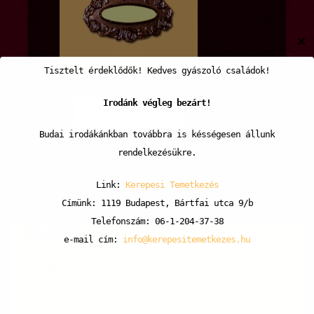
✕
Tisztelt érdeklődők! Kedves gyászoló családok!
Irodánk végleg bezárt!
AJÁNLATKÉRÉS
Budai irodákánkban továbbra is késségesen állunk
rendelkezésükre.
Link:
Kerepesi Temetkezés
Címünk: 1119 Budapest, Bártfai utca 9/b
Telefonszám: 06-1-204-37-38
TERMÉKEK
e-mail cím:
info@kerepesitemetkezes.hu
Koporsók
Urnák
Görög koszorúk