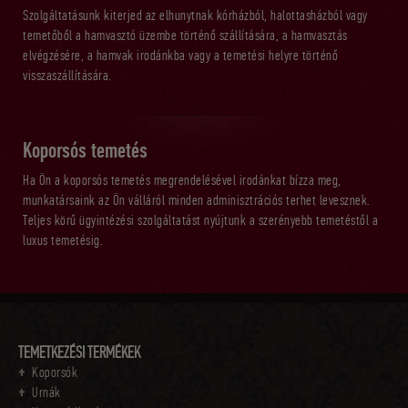
Szolgáltatásunk kiterjed az elhunytnak kórházból, halottasházból vagy
temetőből a hamvasztó üzembe történő szállítására, a hamvasztás
elvégzésére, a hamvak irodánkba vagy a temetési helyre történő
visszaszállítására.
Koporsós temetés
Ha Ön a koporsós temetés megrendelésével irodánkat bízza meg,
munkatársaink az Ön válláról minden adminisztrációs terhet levesznek.
Teljes körű ügyintézési szolgáltatást nyújtunk a szerényebb temetéstől a
luxus temetésig.
TEMETKEZÉSI TERMÉKEK
Koporsók
Urnák