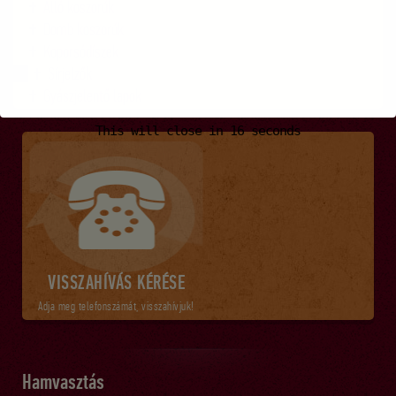
Álló koszorúk
Domb koszorúk
Koporsódíszek
Sírjelzők
Gyászjelentő lapok
This will close in
15
seconds
VISSZAHÍVÁS KÉRÉSE
Adja meg telefonszámát, visszahívjuk!
Hamvasztás