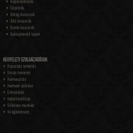
Koporsódíszek
Sírjelzők
Görög koszorúk
Álló koszorúk
Domb koszorúk
Gyászjelentő lapok
KEGYELETI SZOLGÁLTATÁSOK
Koporsós temetés
Urnás temetés
Hamvasztás
Hamvak szórása
Exhumálás
Halottszállítás
Sírköves munkák
Virágkötészet