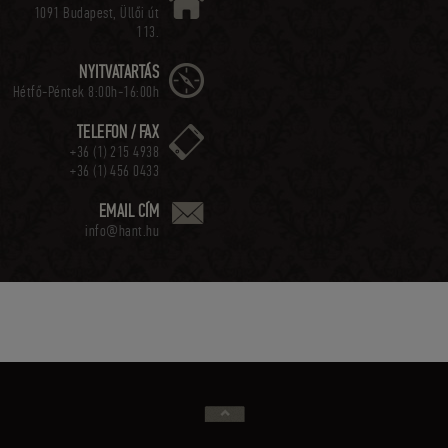
1091 Budapest, Üllői út
113.
NYITVATARTÁS
Hétfő-Péntek 8:00h-16:00h
TELEFON / FAX
+36 (1) 215 4938
+36 (1) 456 0433
EMAIL CÍM
info@hant.hu