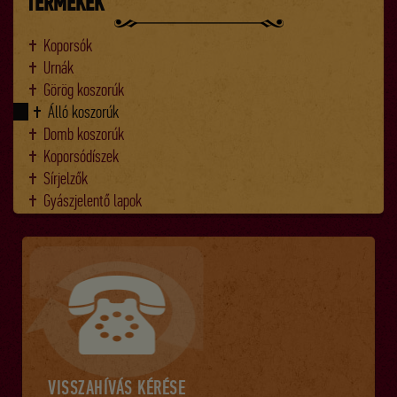
TERMÉKEK
Koporsók
Urnák
Görög koszorúk
Álló koszorúk
Domb koszorúk
Koporsódíszek
Sírjelzők
Gyászjelentő lapok
VISSZAHÍVÁS KÉRÉSE