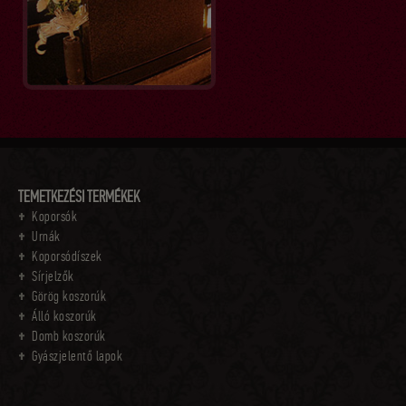
TEMETKEZÉSI TERMÉKEK
Koporsók
Urnák
Koporsódíszek
Sírjelzők
Görög koszorúk
Álló koszorúk
Domb koszorúk
Gyászjelentő lapok