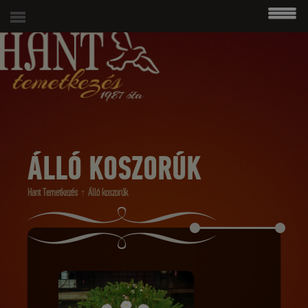
modal-check
06 (1) 215 4938
ÁLLÓ KOSZORÚK
Hant Temetkezés
Álló koszorúk