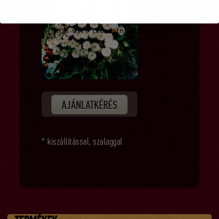
This will close in
14
seconds
AJÁNLATKÉRÉS
* kiszállítással, szalaggal