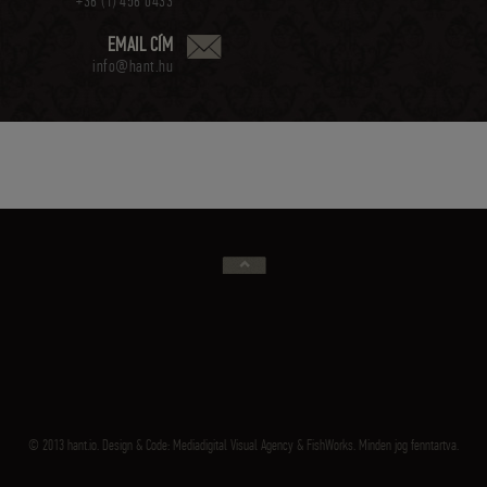
+36 (1) 456 0433
EMAIL CÍM
info@hant.hu
© 2013 hant.io. Design & Code:
Mediadigital Visual Agency
&
FishWorks
. Minden jog fenntartva.