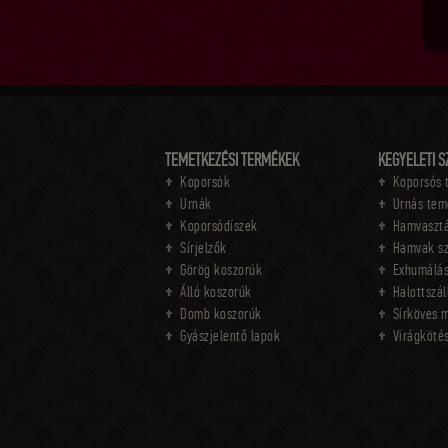
TEMETKEZÉSI TERMÉKEK
KEGYELETI S
Koporsók
Koporsós 
Urnák
Urnás tem
Koporsódíszek
Hamvaszt
Sírjelzők
Hamvak s
Görög koszorúk
Exhumálá
Álló koszorúk
Halottszál
Domb koszorúk
Sírköves 
Gyászjelentő lapok
Virágköté