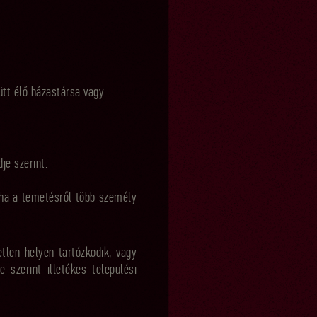
ütt élő házastársa vagy
je szerint.
ha a temetésről több személy
.
len helyen tartózkodik, vagy
 szerint illetékes települési