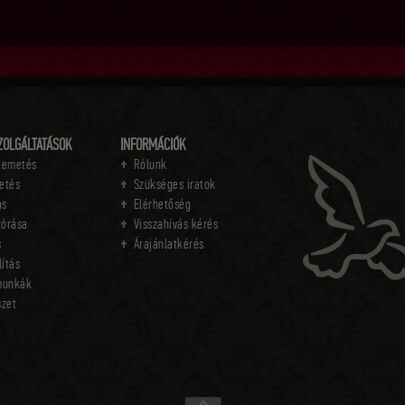
ZOLGÁLTATÁSOK
INFORMÁCIÓK
temetés
Rólunk
etés
Szükséges iratok
ás
Elérhetőség
zórása
Visszahívás kérés
s
Árajánlatkérés
lítás
munkák
szet