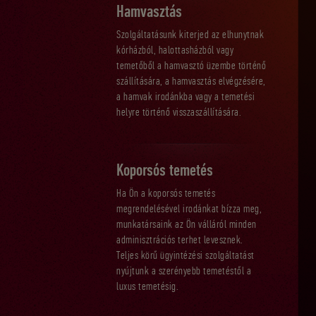
Hamvasztás
Szolgáltatásunk kiterjed az elhunytnak
kórházból, halottasházból vagy
temetőből a hamvasztó üzembe történő
szállítására, a hamvasztás elvégzésére,
a hamvak irodánkba vagy a temetési
helyre történő visszaszállítására.
Koporsós temetés
Ha Ön a koporsós temetés
megrendelésével irodánkat bízza meg,
munkatársaink az Ön válláról minden
adminisztrációs terhet levesznek.
Teljes körű ügyintézési szolgáltatást
nyújtunk a szerényebb temetéstől a
luxus temetésig.