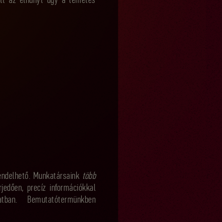
ett az elhunyt úgy a temetés
rendelhető. Munkatársaink
több
rjedően, precíz információkkal
tban. Bemutatótermünkben