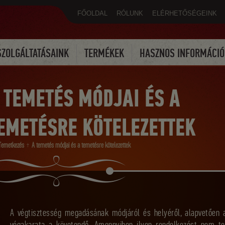
modal-check
FŐOLDAL
RÓLUNK
ELÉRHETŐSÉGEINK
SZOLGÁLTATÁSAINK
TERMÉKEK
HASZNOS INFORMÁCIÓ
 TEMETÉS MÓDJAI ÉS A
EMETÉSRE KÖTELEZETTEK
Temetkezés
A temetés módjai és a temetésre kötelezettek
A végtisztesség megadásának módjáról és helyéről, alapvetően a