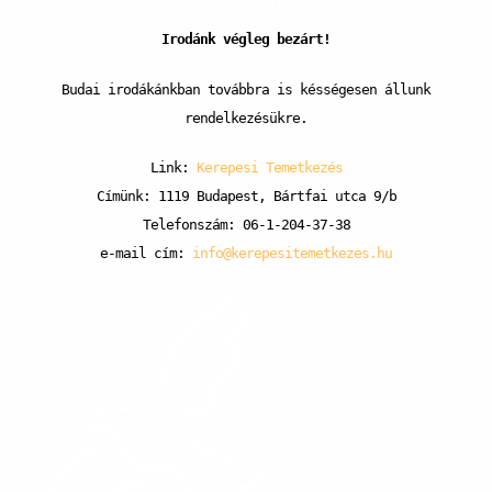
legnagyobb rendben zajlott.
Irodánk végleg bezárt!
[jwplayer mediaid=”1428″]
Budai irodákánkban továbbra is késségesen állunk
rendelkezésükre.
Elérhetőségeink, térkép
Link:
Kerepesi Temetkezés
Címünk: 1119 Budapest, Bártfai utca 9/b
Telefonszám: 06-1-204-37-38
e-mail cím:
info@kerepesitemetkezes.hu