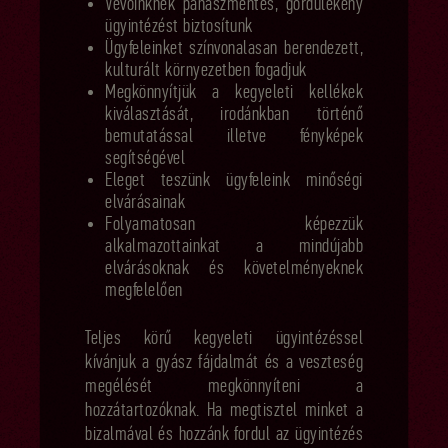
Vevőinknek panaszmentes, gördülékeny
ügyintézést biztosítunk
Ügyfeleinket színvonalasan berendezett,
kulturált környezetben fogadjuk
Megkönnyítjük a kegyeleti kellékek
kiválasztását, irodánkban történő
bemutatással illetve fényképek
segítségével
Eleget teszünk ügyfeleink minőségi
elvárásainak
Folyamatosan képezzük
alkalmazottainkat a mindújabb
elvárásoknak és követelményeknek
megfelelően
Teljes körű kegyeleti ügyintézéssel
kívánjuk a gyász fájdalmát és a veszteség
megélését megkönnyíteni a
hozzátartozóknak. Ha megtisztel minket a
bizalmával és hozzánk fordul az ügyintézés