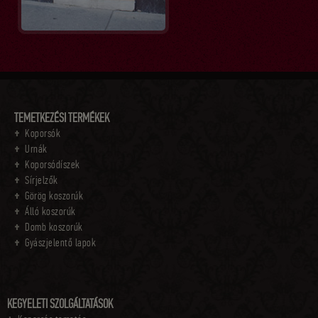
TEMETKEZÉSI TERMÉKEK
Koporsók
Urnák
Koporsódíszek
Sírjelzők
Görög koszorúk
Álló koszorúk
Domb koszorúk
Gyászjelentő lapok
KEGYELETI SZOLGÁLTATÁSOK