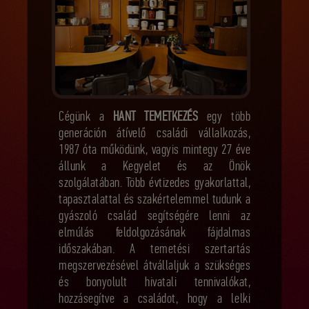
Cégünk a
HANT TEMETKEZÉS
egy több
generáción átívelő családi vállalkozás,
1987 óta működünk, vagyis mintegy 27 éve
állunk a Kegyelet és az Önök
szolgálatában. Több évtizedes gyakorlattal,
tapasztalattal és szakértelemmel tudunk a
gyászoló család segítségére lenni az
elmúlás feldolgozásának fájdalmas
időszakában. A temetési szertartás
megszervezésével átvállaljuk a szükséges
és bonyolult hivatali tennivalókat,
hozzásegítve a családot, hogy a lelki