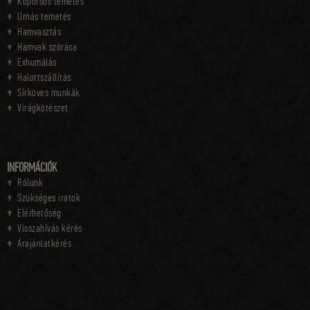
Koporsós temetés
Urnás temetés
Hamvasztás
Hamvak szórása
Exhumálás
Halottszállítás
Sírköves munkák
Virágkötészet
INFORMÁCIÓK
Rólunk
Szükséges iratok
Elérhetőség
Visszahívás kérés
Árajánlatkérés