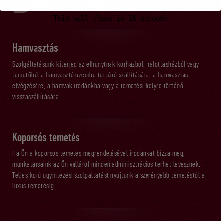
This will close in
15
seconds
Hamvasztás
Szolgáltatásunk kiterjed az elhunytnak kórházból, halottasházból vagy
temetőből a hamvasztó üzembe történő szállítására, a hamvasztás
elvégzésére, a hamvak irodánkba vagy a temetési helyre történő
visszaszállítására.
Koporsós temetés
Ha Ön a koporsós temetés megrendelésével irodánkat bízza meg,
munkatársaink az Ön válláról minden adminisztrációs terhet levesznek.
Teljes körű ügyintézési szolgáltatást nyújtunk a szerényebb temetéstől a
luxus temetésig.