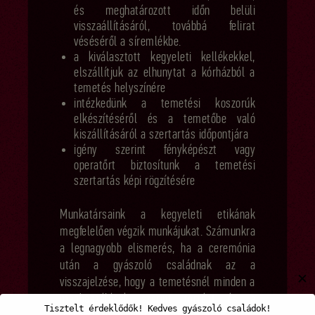
és meghatározott időn belüli
visszaállításáról, továbbá felirat
véséséről a síremlékbe.
a kiválasztott kegyeleti kellékekkel,
elszállítjuk az elhunytat a kórházból a
temetés helyszínére
intézkedünk a temetési koszorúk
elkészítéséről és a temetőbe való
kiszállításáról a szertartás időpontjára
igény szerint fényképészt vagy
operatőrt biztosítunk a temetési
szertartás képi rögzítésére
Munkatársaink a kegyeleti etikának
megfelelően végzik munkájukat. Számunkra
a legnagyobb elismerés, ha a ceremónia
után a gyászoló családnak az a
✕
visszajelzése, hogy a temetésnél minden a
megbeszélések szerint történt és a
Tisztelt érdeklődők! Kedves gyászoló családok!