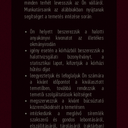
minden terhét levesszük az Ön válláról.
Munkatársaink az alábbiakban nyújtanak
segítséget a temetés intézése során:
Ön helyett beszerezzük a halotti
anyakönyvi kivonatot az illetékes
okmányirodán
igény esetén a kórházból beszerezzük a
halottvizsgálati bizonyítványt, a
statisztikai lapot, kifizetjük a kórházi
hűtési díjat
leegyeztetjük és lefoglaljuk Ön számára
a kívánt időpontot a kiválasztott
temetőben, továbbá rendezzük a
temetői szolgáltatások költségeit
megszervezzük a kívánt búcsúztató
közreműködését a temetésen.
intézkedünk a meglévő síremlék
szakszerű és gondos lebontásáról,
elszállításáról, tárolásáról (raktárban)