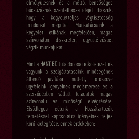
elmélyülésnek és a méltó, bensőséges
búcsúzásnak szentelhesse idejét. Hisszük,
hogy a kegyeletteljes végtisztesség
mindenkit megillet. Munkatársaink a
kegyeleti etikának megfelelően, magas
színvonalon, diszkréten, együttérzéssel
végzik munkájukat.
Mint a
HANT BT.
tulajdonosai elkötelezettek
vagyunk a szolgáltatásaink minőségének
állandó javítása mellett, törekedve
ügyfeleink igényeinek megismerése és a
szerződésben vállalt feladatok magas
színvonalú és minőségű elvégzésére.
Elsődleges célunk a Hozzátartozók
temetéssel kapcsolatos igényeinek teljes
körű kielégítése, ennek érdekében: