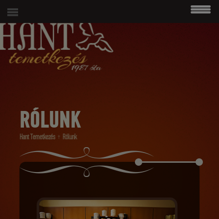
modal-check
06 (1) 215 4938
RÓLUNK
Hant Temetkezés
Rólunk