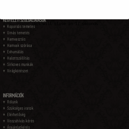
KEGYELETI SZOLGÁLTATÁSOK
This will close in
16
seconds
Koporsós temetés
Urnás temetés
Hamvasztás
Hamvak szórása
Exhumálás
Halottszállítás
Sírköves munkák
Virágkötészet
INFORMÁCIÓK
Rólunk
Szükséges iratok
Elérhetőség
Visszahívás kérés
Árajánlatkérés