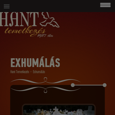
modal-check
06 (1) 215 4938
EXHUMÁLÁS
Hant Temetkezés
Exhumálás