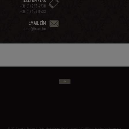
TELEFON / FAX
+36 (1) 215 4938
+36 (1) 456 0433
EMAIL CÍM
info@hant.hu