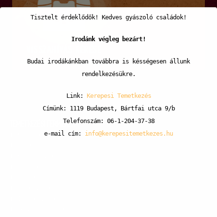
Tisztelt érdeklődők! Kedves gyászoló családok!
Irodánk végleg bezárt!
VISSZAHÍVÁS KÉRÉSE
Budai irodákánkban továbbra is késségesen állunk
Adja meg telefonszámát, visszahívjuk!
rendelkezésükre.
Link:
Kerepesi Temetkezés
Címünk: 1119 Budapest, Bártfai utca 9/b
Telefonszám: 06-1-204-37-38
TEMETKEZÉSI TERMÉKEK
e-mail cím:
info@kerepesitemetkezes.hu
Koporsók
Urnák
Koporsódíszek
Sírjelzők
Görög koszorúk
Álló koszorúk
Domb koszorúk
Gyászjelentő lapok