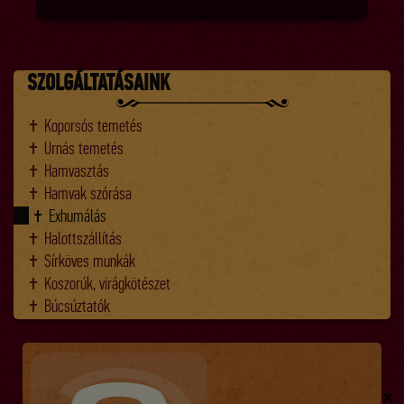
SZOLGÁLTATÁSAINK
Koporsós temetés
Urnás temetés
Hamvasztás
Hamvak szórása
Exhumálás
Halottszállítás
Sírköves munkák
Koszorúk, virágkötészet
Búcsúztatók
✕