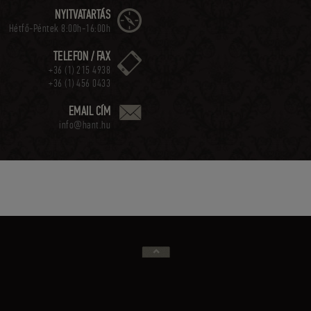
NYITVATARTÁS
Hétfő-Péntek 8:00h-16:00h
TELEFON / FAX
+36 (1) 215 4938
+36 (1) 456 0433
EMAIL CÍM
info@hant.hu