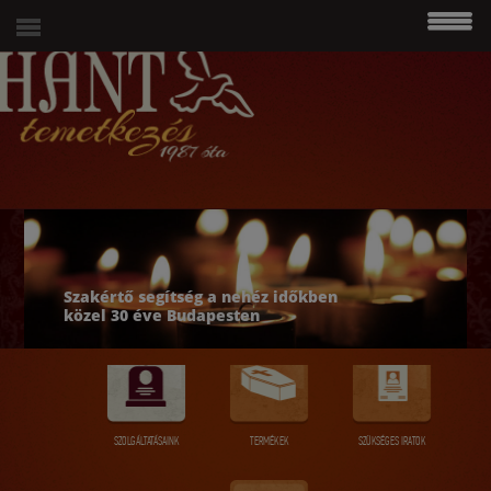
modal-check
06 (1) 215 4938
Szakértő segítség a nehéz időkben
közel 30 éve Budapesten
SZOLGÁLTATÁSAINK
TERMÉKEK
SZÜKSÉGES IRATOK