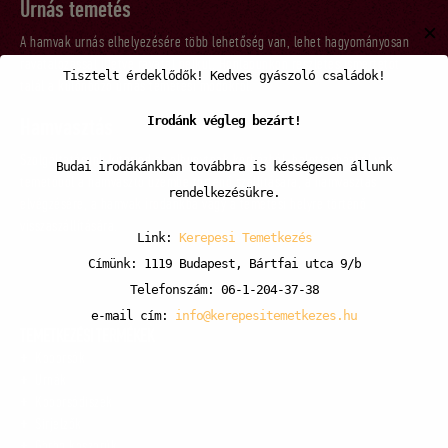
Urnás temetés
✕
A hamvak urnás elhelyezésére több lehetőség van, lehet hagyományosan
ravatalozással illetve ravatal nélkül. Honlapunkon részletes ismertetőt
Tisztelt érdeklődők! Kedves gyászoló családok!
talál a különböző urnás temetési módokról.
Irodánk végleg bezárt!
Hamvasztás
Szolgáltatásunk kiterjed az elhunytnak kórházból, halottasházból vagy
Budai irodákánkban továbbra is késségesen állunk
temetőből a hamvasztó üzembe történő szállítására, a hamvasztás
rendelkezésükre.
elvégzésére, a hamvak irodánkba vagy a temetési helyre történő
visszaszállítására.
Link:
Kerepesi Temetkezés
Címünk: 1119 Budapest, Bártfai utca 9/b
Telefonszám: 06-1-204-37-38
e-mail cím:
info@kerepesitemetkezes.hu
TEMETKEZÉSI TERMÉKEK
Koporsók
Urnák
Koporsódíszek
Sírjelzők
Görög koszorúk