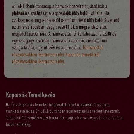
A HANT Betéti társaság a hamvak hazavitelét, átadását a
plébániára szállítását a legrövidebb időn belül, vállalja. Ha
szükséges a megrendeléstől számított rövid időn belül átvehető
az urna az irodában, vagy beszállítjuk a megrendelő által
megadott plébániára. A hamvasztási ár tartalmazza: a szállítás,
egészségügyi csomag, hamvasztó koporsó, krematórium
szolgáltatása, ügyintézés és az urna árát.
Hamvasztás
részletesebben (kattintson ide)
Koporsós temetésről
részletesebben (kattintson ide)
Koporsós Temetkezés
Ha Ön a koporsós temetés megrendelésével irodánkat bízza meg,
munkatársaink az Ön válláról minden adminisztrációs terhet levesznek.
Teljes körű ügyintézési szolgáltatást nyújtunk a szerényebb temetéstől a
luxus temetésig.