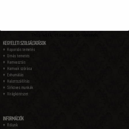
Álló koszorúk
Domb koszorúk
Gyászjelentő lapok
This will close in
15
seconds
KEGYELETI SZOLGÁLTATÁSOK
Koporsós temetés
Urnás temetés
Hamvasztás
Hamvak szórása
Exhumálás
Halottszállítás
Sírköves munkák
Virágkötészet
INFORMÁCIÓK
Rólunk