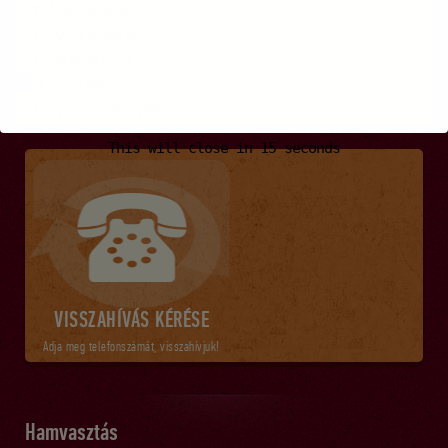
Álló koszorúk
Domb koszorúk
Koporsódíszek
Sírjelzők
Gyászjelentő lapok
This will close in
14
seconds
VISSZAHÍVÁS KÉRÉSE
Adja meg telefonszámát, visszahívjuk!
Hamvasztás