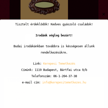
✕
Tisztelt érdeklődők! Kedves gyászoló családok!
Irodánk végleg bezárt!
AJÁNLATKÉRÉS
Budai irodákánkban továbbra is késségesen állunk
rendelkezésükre.
Link:
Kerepesi Temetkezés
Címünk: 1119 Budapest, Bártfai utca 9/b
Telefonszám: 06-1-204-37-38
TERMÉKEK
e-mail cím:
info@kerepesitemetkezes.hu
Koporsók
Urnák
Görög koszorúk