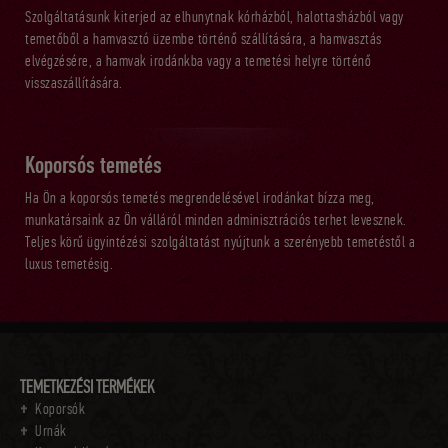
Szolgáltatásunk kiterjed az elhunytnak kórházból, halottasházból vagy
temetőből a hamvasztó üzembe történő szállítására, a hamvasztás
elvégzésére, a hamvak irodánkba vagy a temetési helyre történő
visszaszállítására.
Koporsós temetés
Ha Ön a koporsós temetés megrendelésével irodánkat bízza meg,
munkatársaink az Ön válláról minden adminisztrációs terhet levesznek.
Teljes körű ügyintézési szolgáltatást nyújtunk a szerényebb temetéstől a
luxus temetésig.
TEMETKEZÉSI TERMÉKEK
Koporsók
Urnák