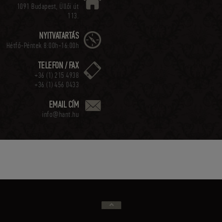
1091 Budapest, Üllői út
113.
NYITVATARTÁS
Hétfő-Péntek 8:00h-16:00h
TELEFON / FAX
+36 (1) 215 4938
+36 (1) 456 0433
EMAIL CÍM
info@hant.hu