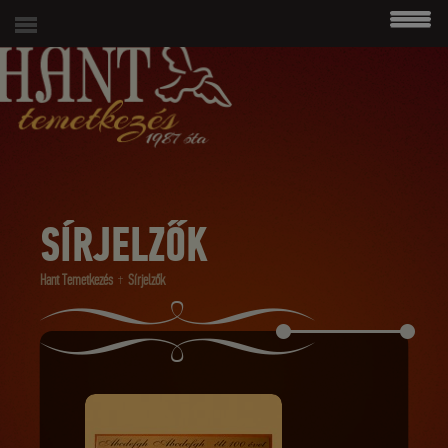
modal-check
06 (1) 215 4938
SÍRJELZŐK
Hant Temetkezés
Sírjelzők