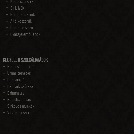
Koporsódíszek
Sírjelzők
Görög koszorúk
Álló koszorúk
Domb koszorúk
Gyászjelentő lapok
KEGYELETI SZOLGÁLTATÁSOK
Koporsós temetés
Urnás temetés
Hamvasztás
Hamvak szórása
Exhumálás
Halottszállítás
Sírköves munkák
Virágkötészet