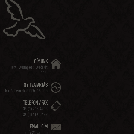
CÍMÜNK
1091 Budapest, Üllői út
113.
NYITVATARTÁS
Hétfő-Péntek 8:00h-16:00h
TELEFON / FAX
+36 (1) 215 4938
+36 (1) 456 0433
EMAIL CÍM
info@hant.hu