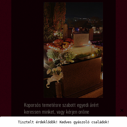
Koporsós temetésre szabott egyedi árért
✕
keressen minket, vagy kérjen online
ajánlatot!
Tisztelt érdeklődők! Kedves gyászoló családok!