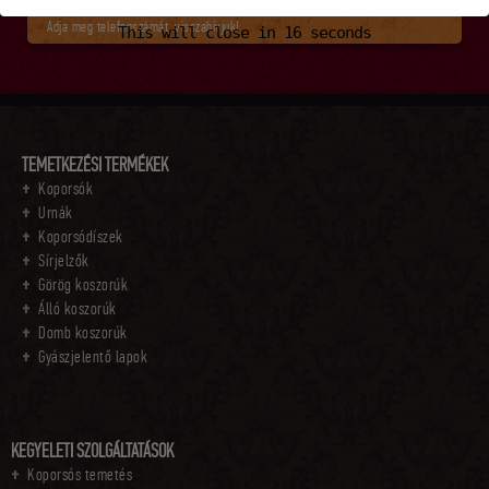
Adja meg telefonszámát, visszahívjuk!
This will close in
15
seconds
TEMETKEZÉSI TERMÉKEK
Koporsók
Urnák
Koporsódíszek
Sírjelzők
Görög koszorúk
Álló koszorúk
Domb koszorúk
Gyászjelentő lapok
KEGYELETI SZOLGÁLTATÁSOK
Koporsós temetés