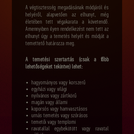
A végtisztesség megadásának módjáról és
helyéről, alapvetően az elhunyt, még
életében tett végakarata a követendő.
Amennyiben ilyen rendelkezést nem tett az
elhunyt úgy a temetés helyét és módját a
temettető határozza meg.
A temetési szertartás (csak a főbb
lehetőségeket tekintve) lehet:
hagyományos vagy korszerű
egyházi vagy világi
nyilvános vagy zártkörű
magán vagy állami
koporsós vagy hamvasztásos
urnás temetés vagy szórásos
temetői vagy templomi
ravatallal egybekötött vagy ravatal