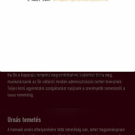
Hamvasztás
Szolgáltatásunk kiterjed az elhunytnak kórházból, halottasházból vagy
temetőből a hamvasztó üzembe történő szállítására, a hamvasztás
elvégzésére, a hamvak irodánkba vagy a temetési helyre történő
visszaszállítására.
Koporsós temetés
Ha Ön a koporsós temetés megrendelésével irodánkat bízza meg,
This will close in
16
seconds
munkatársaink az Ön válláról minden adminisztrációs terhet levesznek.
Teljes körű ügyintézési szolgáltatást nyújtunk a szerényebb temetéstől a
luxus temetésig.
Urnás temetés
A hamvak urnás elhelyezésére több lehetőség van, lehet hagyományosan