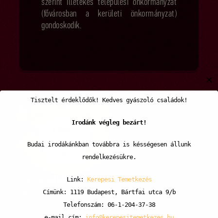
szerint illetékes települési önkormányzat
(fővárosban a kerületi önkormányzat)
gondoskodik.
✕
Tisztelt érdeklődők! Kedves gyászoló családok!
Irodánk végleg bezárt!
Budai irodákánkban továbbra is késségesen állunk
rendelkezésükre.
Link:
Kerepesi Temetkezés
VISSZAHÍVÁS KÉRÉSE
Címünk: 1119 Budapest, Bártfai utca 9/b
Adja meg telefonszámát, visszahívjuk!
Telefonszám: 06-1-204-37-38
e-mail cím:
info@kerepesitemetkezes.hu