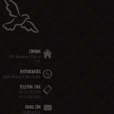
CÍMÜNK
1091 Budapest, Üllői út
113.
NYITVATARTÁS
Hétfő-Péntek 8:00h-16:00h
TELEFON / FAX
+36 (1) 215 4938
+36 (1) 456 0433
EMAIL CÍM
info@hant.hu