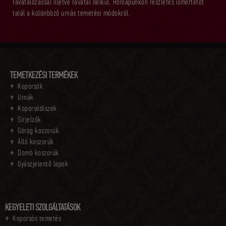
ravatalozással illetve ravatal nélkül. Honlapunkon részletes ismertetőt
talál a különböző urnás temetési módokról.
TEMETKEZÉSI TERMÉKEK
Koporsók
Urnák
Koporsódíszek
Sírjelzők
Görög koszorúk
Álló koszorúk
Domb koszorúk
Gyászjelentő lapok
KEGYELETI SZOLGÁLTATÁSOK
Koporsós temetés