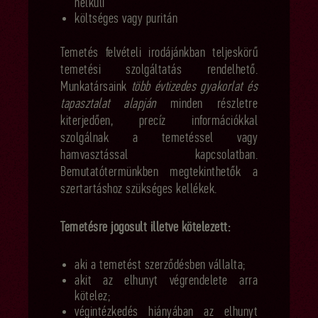
nélküli
költséges vagy puritán
Temetés felvételi irodájánkban teljeskörű
temetési szolgáltatás rendelhető.
Munkatársaink
több évtizedes gyakorlat és
tapasztalat alapján
minden részletre
kiterjedően, precíz információkkal
szolgálnak a temetéssel vagy
hamvasztással kapcsolatban.
Bemutatótermünkben megtekinthetők a
szertartáshoz szükséges kellékek.
Temetésre jogosult illetve kötelezett:
aki a temetést szerződésben vállalta;
akit az elhunyt végrendelete arra
kötelez;
végintézkedés hiányában az elhunyt